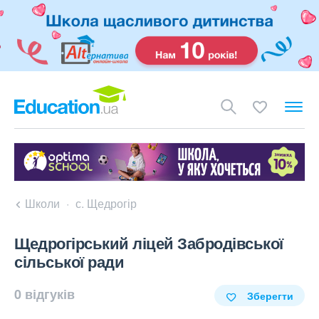
Школи
с. Щедрогір
Щедрогірський ліцей Забродівської
сільської ради
0 відгуків
Зберегти