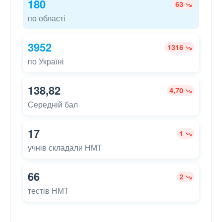
180
63
по області
3952
1316
по Україні
138,82
4,70
Середній бал
17
1
учнів складали НМТ
66
2
тестів НМТ