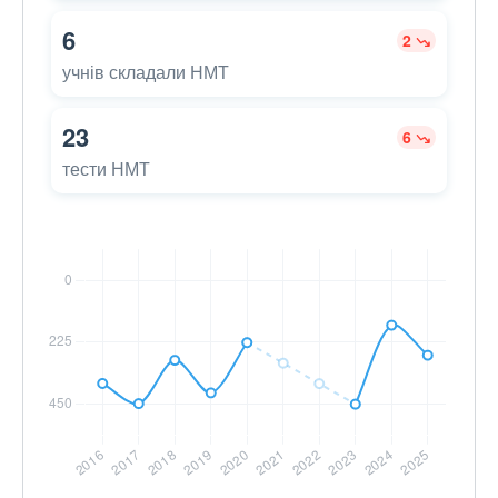
6
2
учнів складали НМТ
23
6
тести НМТ