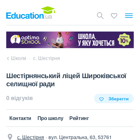
Школи
с. Шестірня
Шестірнянський ліцей Широківської
селищної ради
0 відгуків
Зберегти
Контакти
Про школу
Рейтинг
с. Шестірня
вул. Центральна, 63, 53761