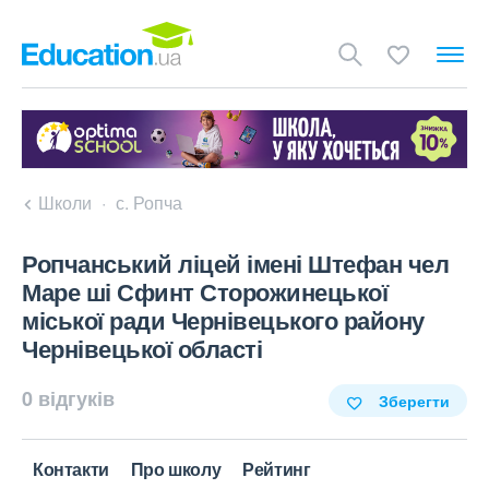
Школи
с. Ропча
Ропчанський ліцей імені Штефан чел
Маре ші Сфинт Сторожинецької
міської ради Чернівецького району
Чернівецької області
0 відгуків
Зберегти
Контакти
Про школу
Рейтинг