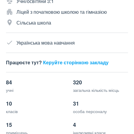
Учні/освітяни 3:1
Ліцей з початковою школою та гімназією
Сільська школа
Українська мова навчання
Працюєте тут?
Керуйте сторінкою закладу
84
320
учні
загальна кількість місць
10
31
класів
особа персоналу
15
4
приміщень
інклюзивні класи