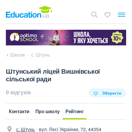
Школи
с. Штунь
Штунський ліцей Вишнівської
сільської ради
0 відгуків
Зберегти
Контакти
Про школу
Рейтинг
с. Штунь
вул. Лесі Українки, 72, 44354