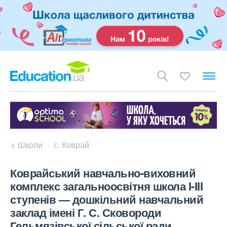
Школи
с. Коврай
Коврайський навчально-виховний
комплекс загальноосвітня школа I-III
ступенів — дошкільний навчальний
заклад імені Г. С. Сковороди
Гельмязівської сільської ради