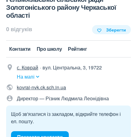
Золотоніського району Черкаської
області
0 відгуків
Зберегти
Контакти
Про школу
Рейтинг
с. Коврай
вул. Центральна, 3, 19722
На мапі
kovrai-nvk.ck.sch.in.ua
Директор — Різник Людмила Леонідівна
Щоб зв'язатися із закладом, відкрийте телефон і
ел. пошту.
Показати контакти