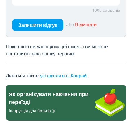
1000
символів
або
Відмінити
Залишити відгук
Поки ніхто не дав оцінку цій школі, і ви можете
поставити свою оцінку першим.
Дивіться також
усі школи в с. Коврай
.
Як організувати навчання при
переїзді
Інструкція для
батьків