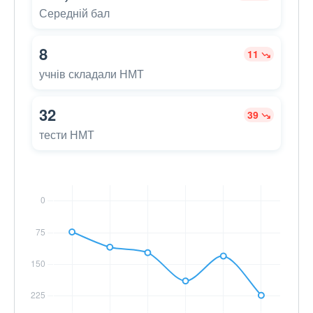
Середній бал
8
11
учнів складали НМТ
32
39
тести НМТ