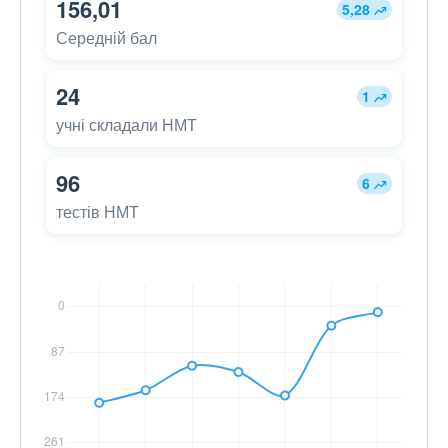
156,01
5,28
Середній бал
24
1
учні складали НМТ
96
6
тестів НМТ