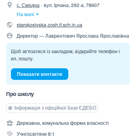
с. Смодна
вул. Ірчана, 292-а, 78607
На мапі
starokosivska-zosh.if.sch.in.ua
Директор — Лаврентович Ярослава Ярославівна
Щоб зв'язатися із закладом, відкрийте телефон і
ел. пошту.
Показати контакти
Про школу
Інформація з офіційної бази ЄДЕБО
Державна, комунальна форма власності
Учні/освітяни 8:1