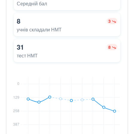
Середній бал
8
3
учнів складали НМТ
31
8
тест НМТ