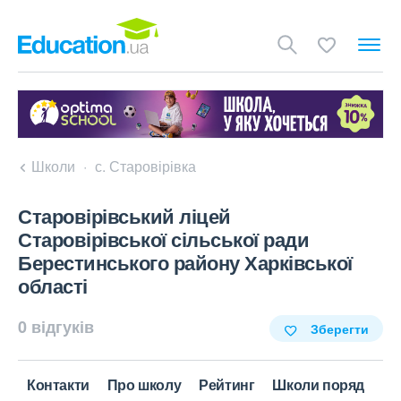
Школи
с. Старовірівка
Старовірівський ліцей
Старовірівської сільської ради
Берестинського району Харківської
області
0 відгуків
Зберегти
Контакти
Про школу
Рейтинг
Школи поряд