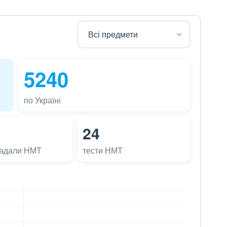
5240
по Україні
24
ладали НМТ
тести НМТ