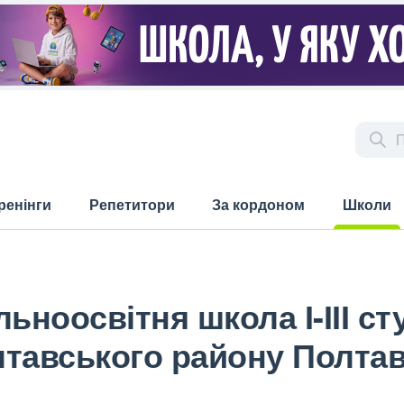
ренінги
Репетитори
За кордоном
Школи
(current)
ьноосвітня школа І-ІІІ ст
тавського району Полтав