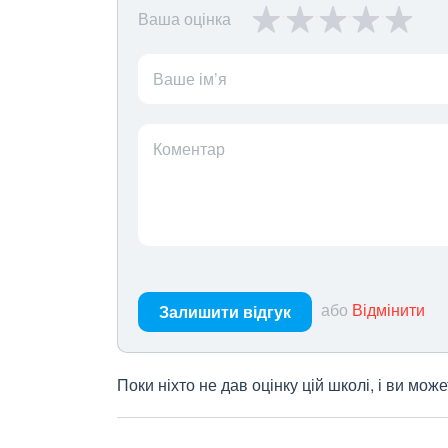
Ваша оцінка
Ваше ім’я
Коментар
або
Відмінити
Залишити відгук
Поки ніхто не дав оцінку цій школі, і ви мо