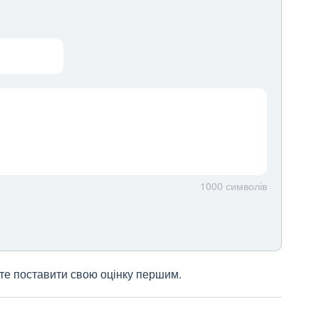
1000
символів
жете поставити свою оцінку першим.