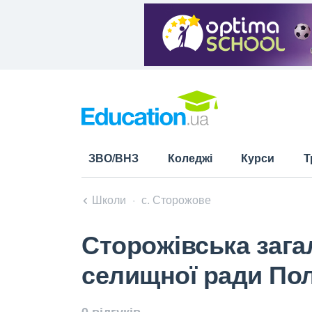
ЗВО/ВНЗ
Коледжі
Курси
Т
Школи
с. Сторожове
Сторожівська загал
селищної ради Пол