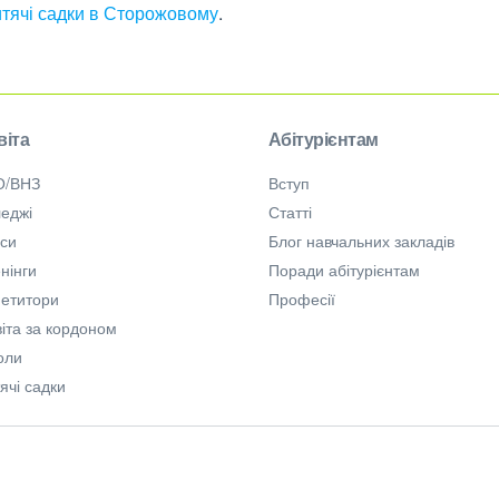
итячі садки в Сторожовому
.
віта
Абітурієнтам
О/ВНЗ
Вступ
еджі
Статті
рси
Блог навчальних закладів
нінги
Поради абітурієнтам
петитори
Професії
іта за кордоном
оли
ячі садки