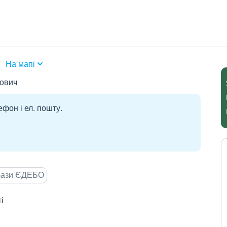
1
На мапі
йович
ефон і ел. пошту.
 бази ЄДЕБО
і