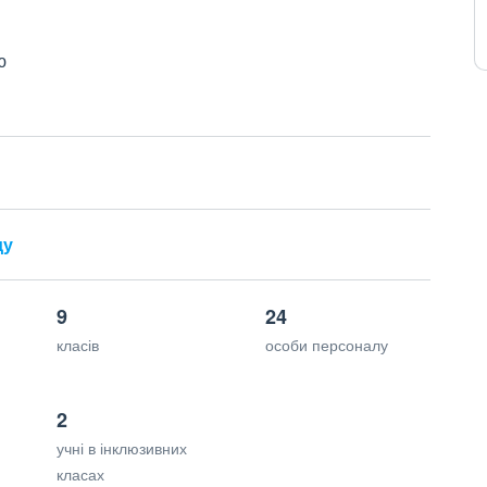
ю
ду
9
24
класів
особи персоналу
2
учні в інклюзивних
класах