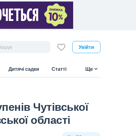
Увійти
Дитячі садки
Статті
Ще
упенів Чутівської
ської області