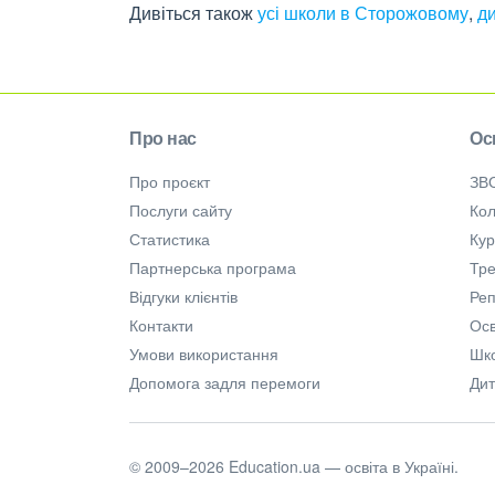
Дивіться також
усі школи в Сторожовому
,
д
Про нас
Ос
Про проєкт
ЗВ
Послуги сайту
Кол
Статистика
Ку
Партнерська програма
Тре
Відгуки клієнтів
Ре
Контакти
Осв
Умови використання
Шк
Допомога задля перемоги
Дит
© 2009–2026 Education.ua — освіта в Україні.