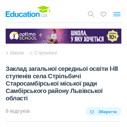
Школи
с. Стрільбичі
Заклад загальної середньої освіти I-III
ступенів села Стрільбичі
Старосамбірської міської ради
Самбірського району Львівської
області
0 відгуків
Зберегти