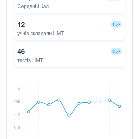
Середній бал
12
1
учнів складали НМТ
46
2
тестів НМТ