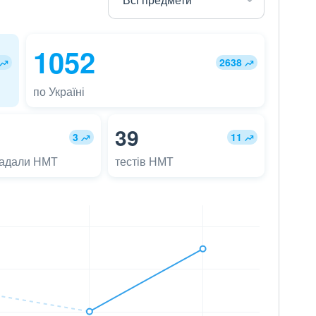
1052
2638
по Україні
39
3
11
ладали НМТ
тестів НМТ