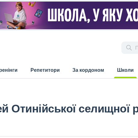
ренінги
Репетитори
За кордоном
Школи
(current)
ей Отинійської селищної 