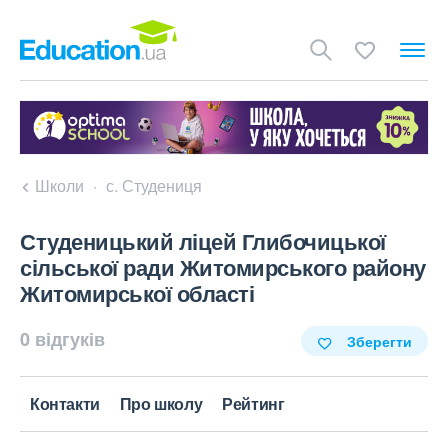
Школи
с. Студениця
Студеницький ліцей Глибочицької
сільської ради Житомирського району
Житомирської області
0 відгуків
Зберегти
Контакти
Про школу
Рейтинг