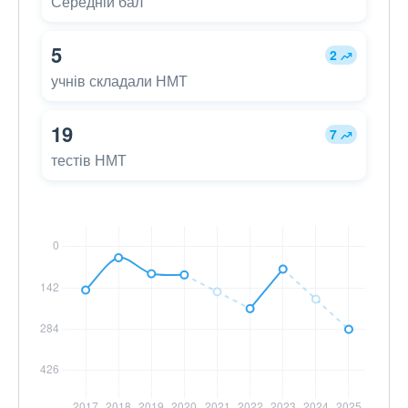
Середній бал
5
2
учнів складали НМТ
19
7
тестів НМТ