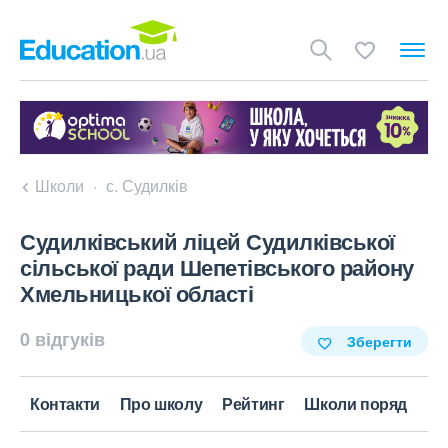
Школи
с. Судилків
Судилківський ліцей Судилківської
сільської ради Шепетівського району
Хмельницької області
0 відгуків
Зберегти
Контакти
Про школу
Рейтинг
Школи поряд