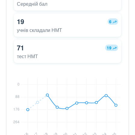
Середній бал
19
6
учнів складали НМТ
71
19
тест НМТ