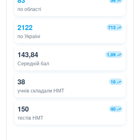
83
56
по області
2122
713
по Україні
143,84
1,09
Середній бал
38
10
учнів складали НМТ
150
40
тестів НМТ