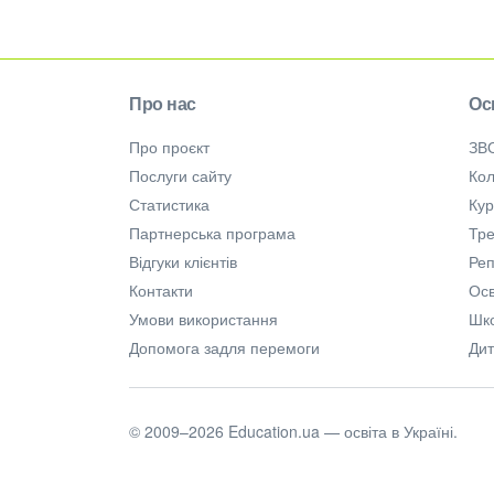
Про нас
Ос
Про проєкт
ЗВ
Послуги сайту
Кол
Статистика
Ку
Партнерська програма
Тре
Відгуки клієнтів
Ре
Контакти
Осв
Умови використання
Шк
Допомога задля перемоги
Дит
© 2009–2026 Education.ua — освіта в Україні.