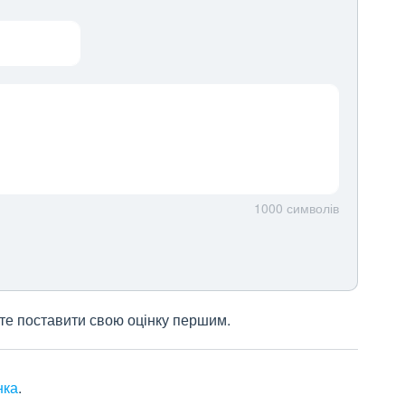
1000
символів
жете поставити свою оцінку першим.
нка
.