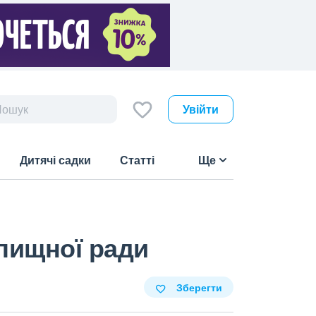
Увійти
Дитячі садки
Статті
Ще
лищної ради
Зберегти