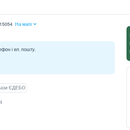
 15054
На мапі
ефон і ел. пошту.
 бази ЄДЕБО
і