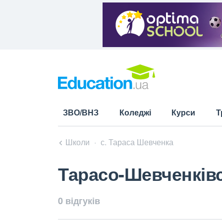
ЗВО/ВНЗ
Коледжі
Курси
Т
Школи
с. Тараса Шевченка
Тарасо-Шевченківс
0 відгуків