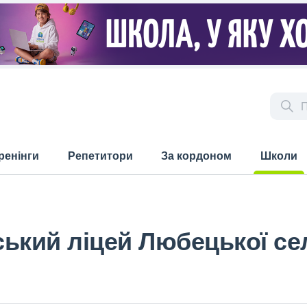
ренінги
Репетитори
За кордоном
Школи
(current)
ький ліцей Любецької се