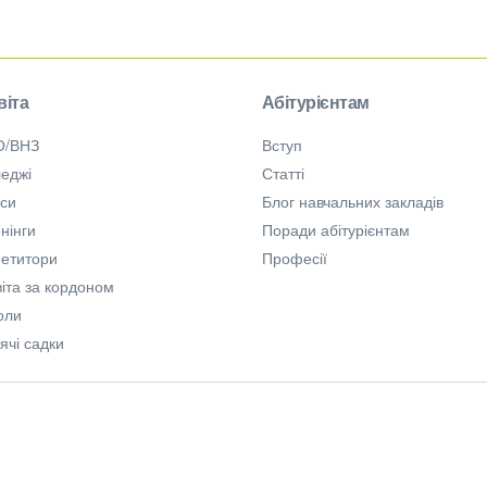
віта
Абітурієнтам
О/ВНЗ
Вступ
еджі
Статті
рси
Блог навчальних закладів
нінги
Поради абітурієнтам
петитори
Професії
іта за кордоном
оли
ячі садки