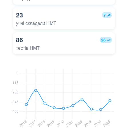
23
7
учні складали НМТ
86
26
тестів НМТ