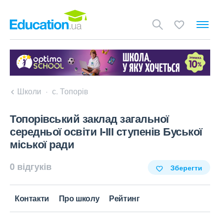
Школи
с. Топорів
Топорівський заклад загальної
середньої освіти І-ІІІ ступенів Буської
міської ради
0 відгуків
Зберегти
Контакти
Про школу
Рейтинг