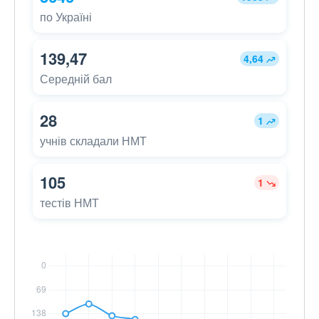
по Україні
139,47
4,64
Середній бал
28
1
учнів складали НМТ
105
1
тестів НМТ