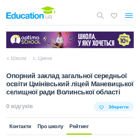
Школи
с. Цміни
Опорний заклад загальної середньої
освіти Цмінівський ліцей Маневицької
селищної ради Волинської області
0 відгуків
Зберегти
Контакти
Про школу
Рейтинг