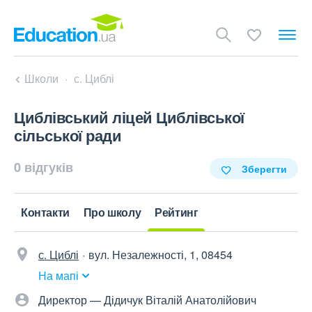
Школи
с. Циблі
Циблівський ліцей Циблівської
сільської ради
0 відгуків
Зберегти
Контакти
Про школу
Рейтинг
с. Циблі
вул. Незалежності, 1, 08454
На мапі
Директор — Дідичук Віталій Анатолійович