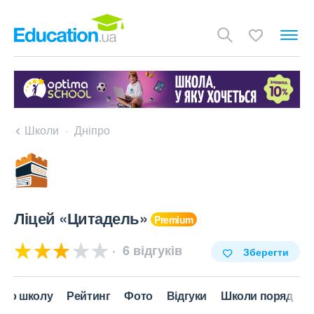
Школи
Дніпро
Ліцей «Цитадель»
6 відгуків
Зберегти
Про школу
Рейтинг
Фото
Відгуки
Школи поряд