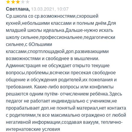
Светлана
,
13.03.2021, 10:07
Ср.школа со ср.возможностями,схорошей 
кухней,небольшими классами и полным днём.Для 
младшей школы идеальна.Дальше-нужно искать 
школу сильнее,профессиональнее,педагогически 
сильнее,с бОльшими 
классами,спортплощадкой,доп.развивающими 
возможностями и свободнее в мышлении.

Администрация не обсуждает открыто текущие 
вопросы,проблемы,всячески пресекая свободное 
общение и обсуждения родителей,их пожелания и 
требования. Какие-либо вопросы или конфликты 
решаются одним путём- отчислением ребёнка.Здесь 
педагог не работает индивидуально с учеником,не 
прорабатывает доп.не понятый материал,нет контакта 
с родителями,тк все максимально ограждено от любой 
негативной информации,создавая вакуум, теплично-
интернатовские условия