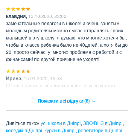
клавдия
,
13.10.2020, 23:00
замечательные педагоги в школе! и очень занятым 
молодым родителям можно смело отправлять своих 
малышей в эту школу! я думаю, что многие хотели бы, 
чтобы в классе ребенка было не 40детей, а хотя бы до 
20! просто сейчас  у  многих проблема с работой и с 
финансами! по другой причине не уходят!
Ирина
,
15.01.2020, 15:58
Школа нравится, знания хорошие, вкусно кормят, 
доброжелательный коллектив
Показати всі відгуки (6)
Дивіться також
усі школи в Дніпрі
,
ЗВО/ВНЗ в Дніпрі
,
коледжі в Дніпрі
,
курси в Дніпрі
,
репетитори в Дніпрі
,