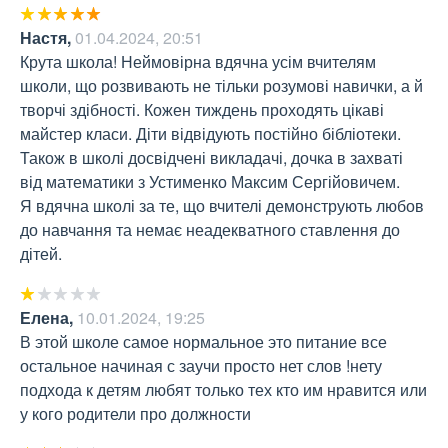
Настя
,
01.04.2024, 20:51
Крута школа! Неймовірна вдячна усім вчителям 
школи, що розвивають не тільки розумові навички, а й 
творчі здібності. Кожен тиждень проходять цікаві 
майстер класи. Діти відвідують постійно бібліотеки. 
Також в школі досвідчені викладачі, дочка в захваті 
від математики з Устименко Максим Сергійовичем. 

Я вдячна школі за те, що вчителі демонструють любов 
до навчання та немає неадекватного ставлення до 
дітей.
Елена
,
10.01.2024, 19:25
В этой школе самое нормальное это питание все 
остальное начиная с заучи просто нет слов !нету 
подхода к детям любят только тех кто им нравится или 
у кого родители про должности 