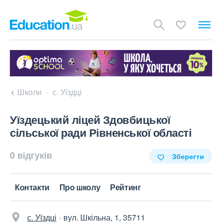
Школи
с. Уїздці
Уїздецький ліцей Здовбицької
сільської ради Рівненської області
0 відгуків
Зберегти
Контакти
Про школу
Рейтинг
с. Уїздці
вул. Шкільна, 1, 35711