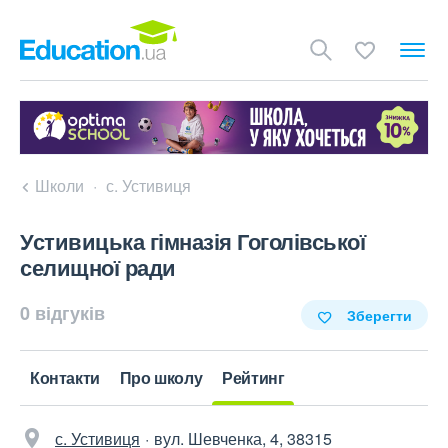
Школи
с. Устивиця
Устивицька гімназія Гоголівської
селищної ради
0 відгуків
Зберегти
Контакти
Про школу
Рейтинг
с. Устивиця
вул. Шевченка, 4, 38315