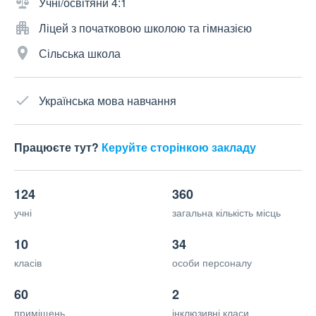
Учні/освітяни 4:1
Ліцей з початковою школою та гімназією
Сільська школа
Українська мова навчання
Працюєте тут?
Керуйте сторінкою закладу
124
360
учні
загальна кількість місць
10
34
класів
особи персоналу
60
2
приміщень
інклюзивні класи