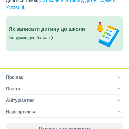
Дивіться також
усі школи в Устивиці
,
дитячі садки в
Устивиці
.
Як записати дитину до школи
Інструкція для
батьків
Про нас
Освіта
Абітурієнтам
Наші проєкти
Навчальним закладам