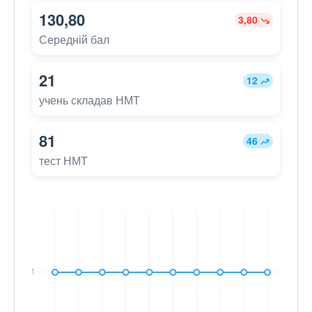
130,80
3,80
Середній бал
21
12
учень складав НМТ
81
46
тест НМТ