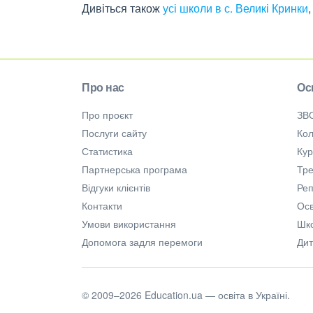
Дивіться також
усі школи в с. Великі Кринки
Про нас
Ос
Про проєкт
ЗВ
Послуги сайту
Кол
Статистика
Ку
Партнерська програма
Тре
Відгуки клієнтів
Ре
Контакти
Осв
Умови використання
Шк
Допомога задля перемоги
Дит
© 2009–2026 Education.ua — освіта в Україні.