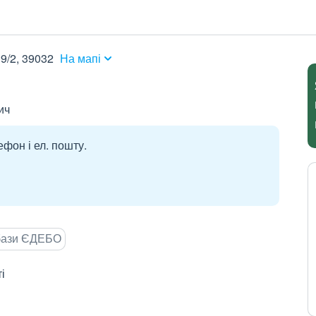
9/2, 39032
На мапі
ич
ефон і ел. пошту.
 бази ЄДЕБО
і