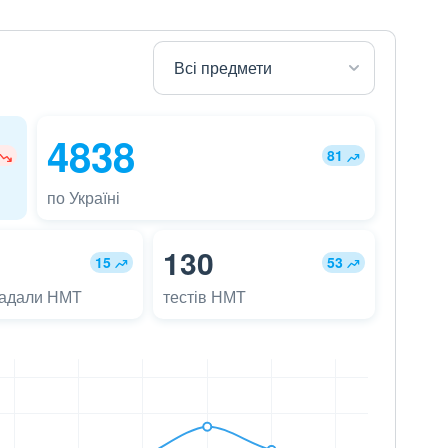
4838
81
по Україні
130
15
53
ладали НМТ
тестів НМТ