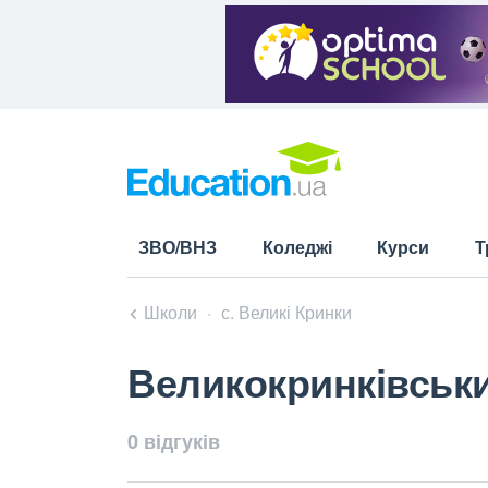
ЗВО/ВНЗ
Коледжі
Курси
Т
Школи
с. Великі Кринки
Великокринківськи
0 відгуків