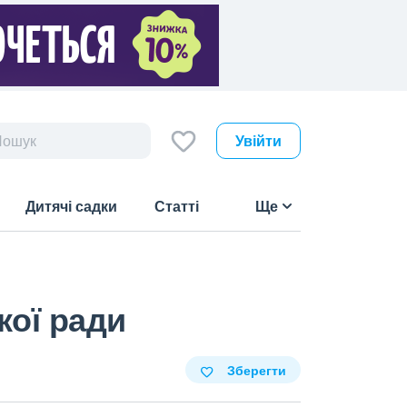
Увійти
Дитячі садки
Статті
Ще
кої ради
Зберегти