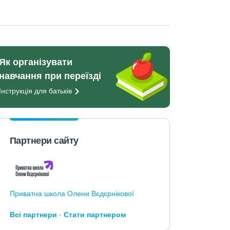
Як організувати
навчання при переїзді
Інструкція для
батьків
Партнери сайту
Приватна школа Олени Вєдєрнікової
Всі партнери
Стати партнером