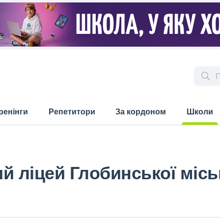
ренінги
Репетитори
За кордоном
Школи
(current)
й ліцей Глобинської місь