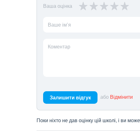
Ваша оцінка
Ваше ім’я
Коментар
або
Відмінити
Залишити відгук
Поки ніхто не дав оцінку цій школі, і ви мо