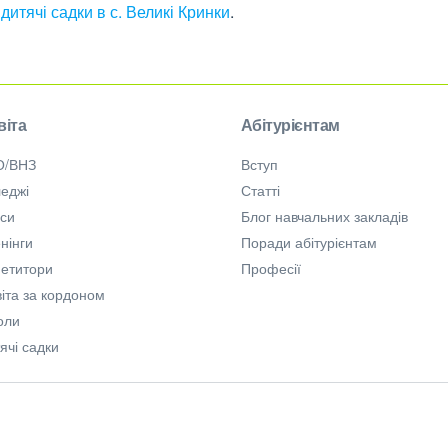
,
дитячі садки в с. Великі Кринки
.
віта
Абітурієнтам
О/ВНЗ
Вступ
еджі
Статті
рси
Блог навчальних закладів
нінги
Поради абітурієнтам
петитори
Професії
іта за кордоном
оли
ячі садки