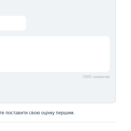
1000
символів
жете поставити свою оцінку першим.