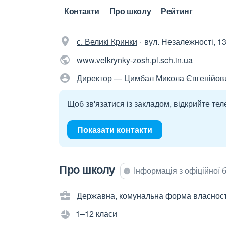
Контакти
Про школу
Рейтинг
с. Великі Кринки
вул. Незалежності, 13
www.velkrynky-zosh.pl.sch.in.ua
Директор — Цимбал Микола Євгенійов
Щоб зв'язатися із закладом, відкрийте тел
Показати контакти
Про школу
Інформація з офіційної
Державна, комунальна форма власност
1–12 класи