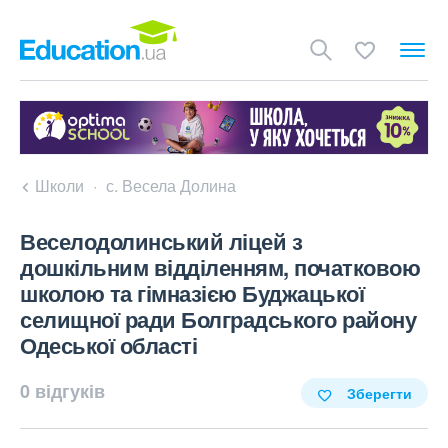
Школи
с. Весела Долина
Веселодолинський ліцей з
дошкільним відділенням, початковою
школою та гімназією Буджацької
селищної ради Болградського району
Одеської області
0 відгуків
Зберегти