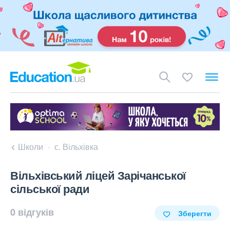
Школи
с. Вільхівка
Вільхівський ліцей Зарічанської
сільської ради
0 відгуків
Зберегти