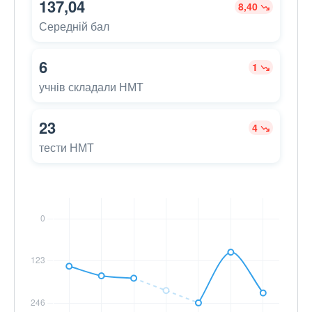
137,04
8,40
Середній бал
6
1
учнів складали НМТ
23
4
тести НМТ