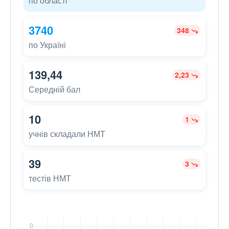
по області
3740
348
по Україні
139,44
2,23
Середній бал
10
1
учнів складали НМТ
39
3
тестів НМТ