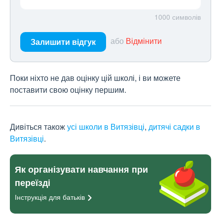
1000
символів
або
Відмінити
Залишити відгук
Поки ніхто не дав оцінку цій школі, і ви можете
поставити свою оцінку першим.
Дивіться також
усі школи в Витязівці
,
дитячі садки в
Витязівці
.
Як організувати навчання при
переїзді
Інструкція для
батьків