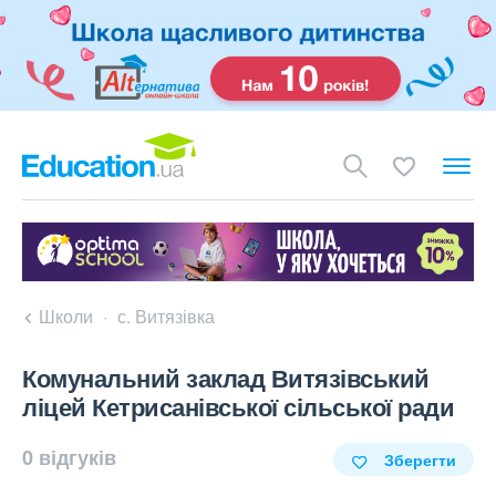
Школи
с. Витязівка
Комунальний заклад Витязівський
ліцей Кетрисанівської сільської ради
0 відгуків
Зберегти