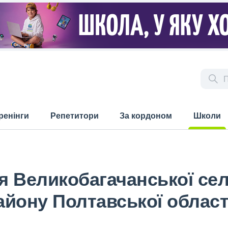
ренінги
Репетитори
За кордоном
Школи
(current)
ія Великобагачанської се
йону Полтавської област