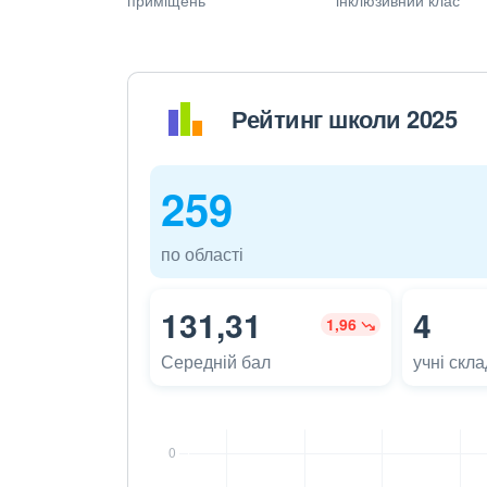
Рейтинг школи 2025
259
по області
131,31
4
1,96
Середній бал
учні скл