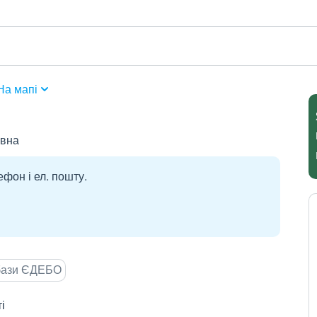
На мапі
івна
ефон і ел. пошту.
 бази ЄДЕБО
і