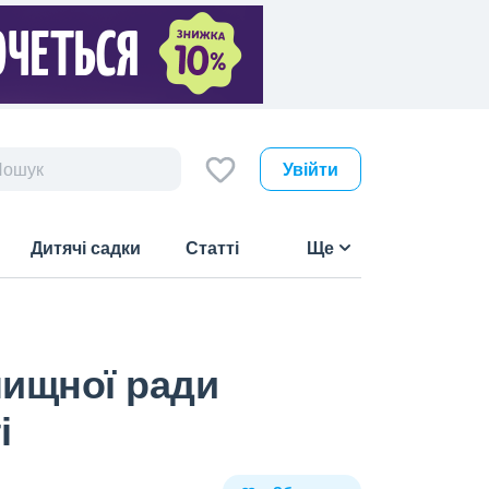
Увійти
Дитячі садки
Статті
Ще
лищної ради
і