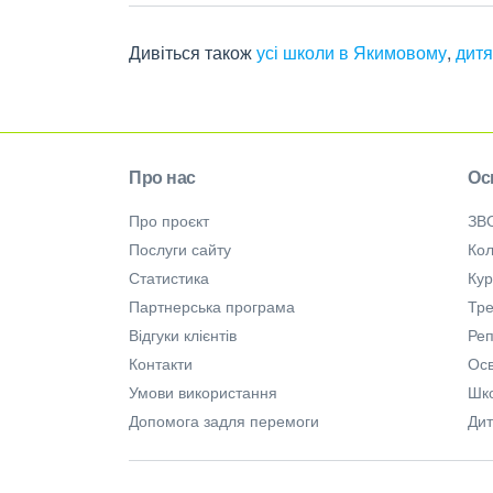
Дивіться також
усі школи в Якимовому
,
дитя
Про нас
Ос
Про проєкт
ЗВ
Послуги сайту
Кол
Статистика
Ку
Партнерська програма
Тре
Відгуки клієнтів
Ре
Контакти
Осв
Умови використання
Шк
Допомога задля перемоги
Дит