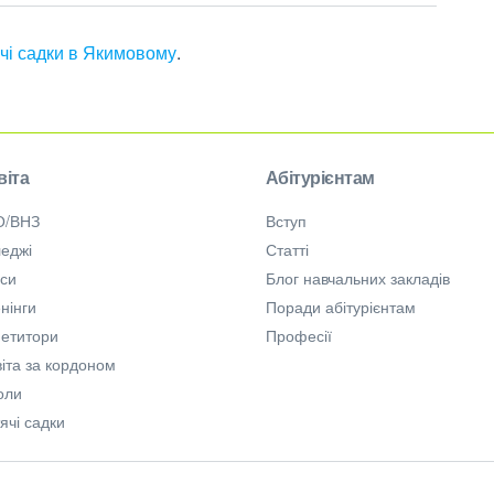
чі садки в Якимовому
.
віта
Абітурієнтам
О/ВНЗ
Вступ
еджі
Статті
рси
Блог навчальних закладів
нінги
Поради абітурієнтам
петитори
Професії
іта за кордоном
оли
ячі садки