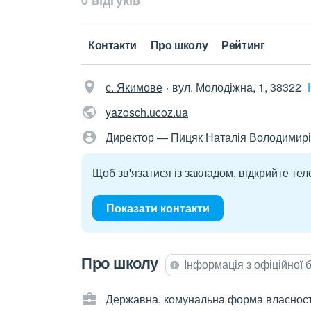
0 відгуків
Контакти
Про школу
Рейтинг
с. Якимове
вул. Молодіжна, 1, 38322
yazosch.ucoz.ua
Директор — Пицяк Наталія Володимир
Щоб зв'язатися із закладом, відкрийте тел
Показати контакти
Про школу
Інформація з офіційної
Державна, комунальна форма власност