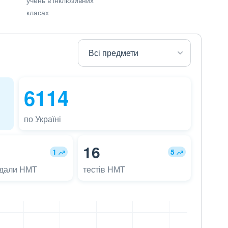
класах
6114
по Україні
16
1
5
адали НМТ
тестів НМТ