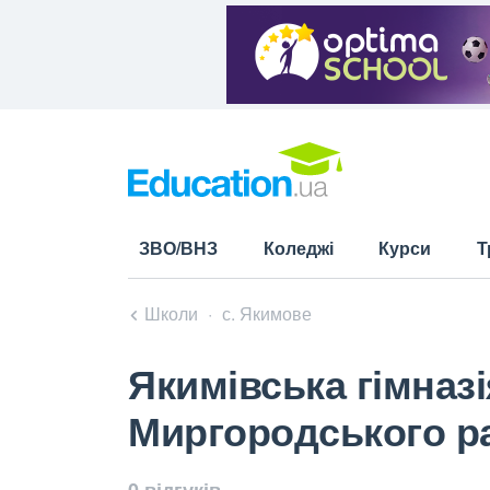
ЗВО/ВНЗ
Коледжі
Курси
Т
Школи
с. Якимове
Якимівська гімназ
Миргородського ра