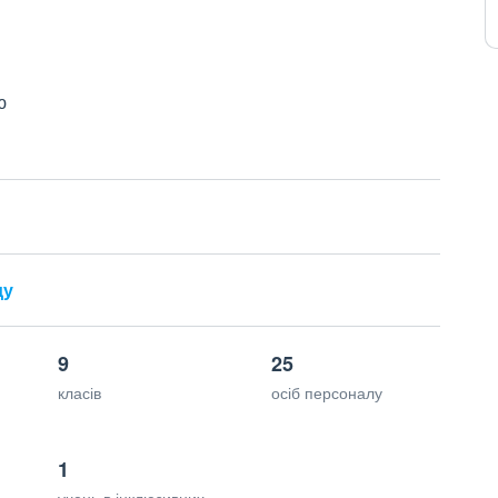
ю
ду
9
25
класів
осіб персоналу
1
учень в інклюзивних