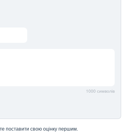
1000
символів
жете поставити свою оцінку першим.