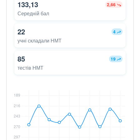
133,13
2,66
Середній бал
22
4
учні складали НМТ
85
19
тестів НМТ