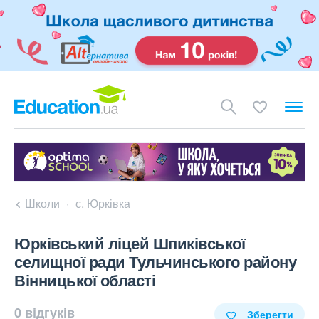
Школи
с. Юрківка
Юрківський ліцей Шпиківської
селищної ради Тульчинського району
Вінницької області
0 відгуків
Зберегти