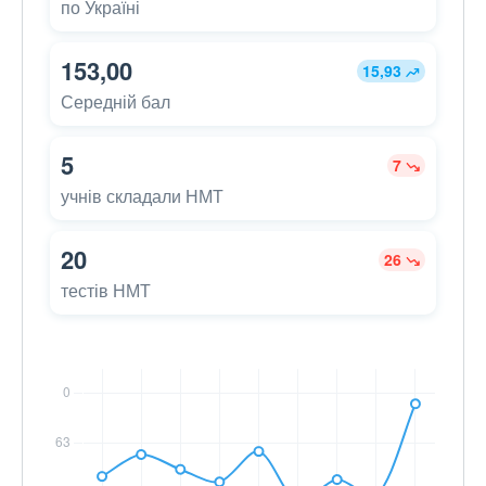
по Україні
153,00
15,93
Середній бал
5
7
учнів складали НМТ
20
26
тестів НМТ