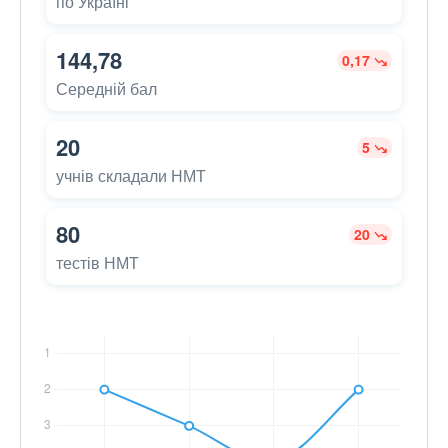
по Україні
144,78
0,17
Середній бал
20
5
учнів складали НМТ
80
20
тестів НМТ