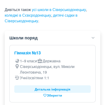
Дивіться також
усі школи в Сіверськодонецьку
,
коледжі в Сєвєродонецьку
,
дитячі садки в
Сіверськодонецьку
.
Школи поряд
Гімназія №13
1–9 класи
Державна
Сіверськодонецьк, вул. Миколи
Леонтовича, 19
Учні/освітяни 1:1
Детальна інформація
Зберегти