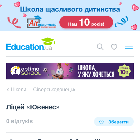
Школи
Сіверськодонецьк
Ліцей «Ювенес»
0 відгуків
Зберегти