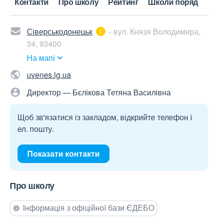
Контакти
Про школу
Рейтинг
Школи поряд
Сіверськодонецьк
вул. Князя Володимира,
34, 93400
На мапі
uvenes.lg.ua
Директор — Бєлікова Тетяна Василівна
Щоб зв'язатися із закладом, відкрийте телефон і
ел. пошту.
Показати контакти
Про школу
Інформація з офіційної бази ЄДЕБО