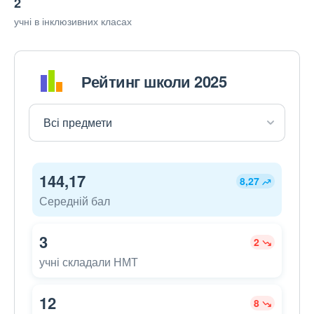
2
учні в інклюзивних класах
Рейтинг школи 2025
144,17
8,27
Середній бал
3
2
учні складали НМТ
12
8