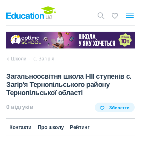
Школи
с. Загір’я
Загальноосвітня школа I-III ступенів с.
Загір'я Тернопільського району
Тернопільської області
0 відгуків
Зберегти
Контакти
Про школу
Рейтинг