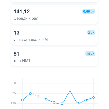
141,12
0,69
Середній бал
13
3
учнів складали НМТ
51
14
тест НМТ