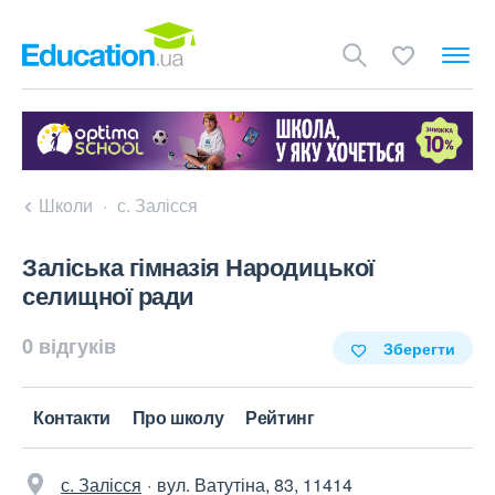
Школи
с. Залісся
Заліська гімназія Народицької
селищної ради
0 відгуків
Зберегти
Контакти
Про школу
Рейтинг
с. Залісся
вул. Ватутіна, 83, 11414