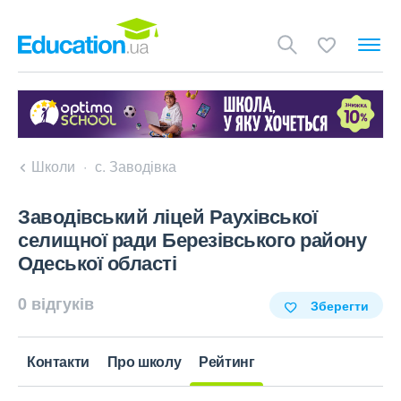
Школи
с. Заводівка
Заводівський ліцей Раухівської
селищної ради Березівського району
Одеської області
0 відгуків
Зберегти
Контакти
Про школу
Рейтинг