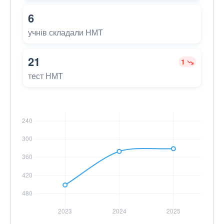
6
учнів складали НМТ
21
1
тест НМТ