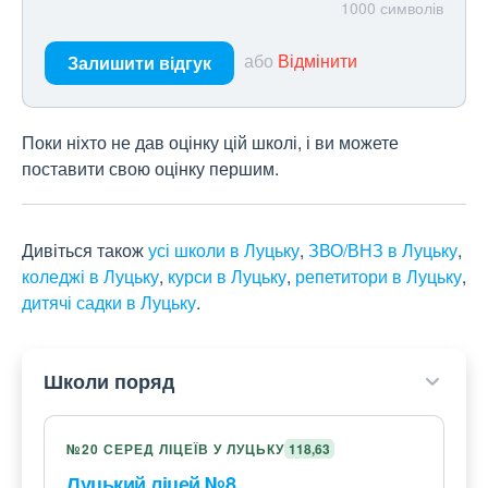
1000
символів
або
Відмінити
Залишити відгук
Поки ніхто не дав оцінку цій школі, і ви можете
поставити свою оцінку першим.
Дивіться також
усі школи в Луцьку
,
ЗВО/ВНЗ в Луцьку
,
коледжі в Луцьку
,
курси в Луцьку
,
репетитори в Луцьку
,
дитячі садки в Луцьку
.
Школи поряд
№20 СЕРЕД ЛІЦЕЇВ У ЛУЦЬКУ
118,63
Луцький ліцей №8