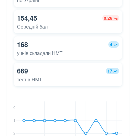
по Україні
154,45
0,26
Середній бал
168
4
учнів складали НМТ
669
17
тестів НМТ