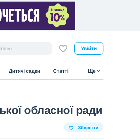
Увійти
Дитячі садки
Статті
Ще
кої обласної ради
Зберегти