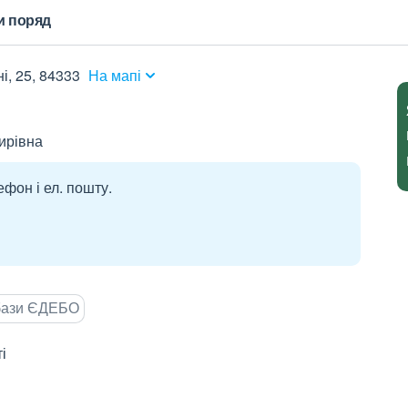
и поряд
і, 25, 84333
На мапі
ирівна
ефон і ел. пошту.
 бази ЄДЕБО
і