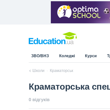
ЗВО/ВНЗ
Коледжі
Курси
Т
Школи
Краматорськ
Краматорська спец
0 відгуків