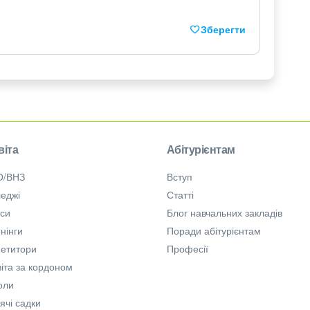
Зберегти
віта
Абітурієнтам
О/ВНЗ
Вступ
еджі
Статті
рси
Блог навчальних закладів
нінги
Поради абітурієнтам
петитори
Професії
іта за кордоном
оли
ячі садки