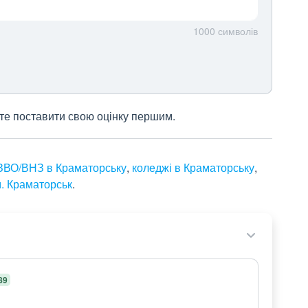
1000
символів
жете поставити свою оцінку першим.
ЗВО/ВНЗ в Краматорську
,
коледжі в Краматорську
,
м. Краматорськ
.
89