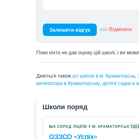
або
Відмінити
Залишити відгук
Поки ніхто не дав оцінку цій школі, і ви мо
Дивіться також
усі школи в м. Краматорськ
,
репетитори в Краматорську
,
дитячі садки в 
Школи поряд
№6 СЕРЕД ЛІЦЕЇВ У М. КРАМАТОРСЬК
122,
ОЗЗСО «Успіх»