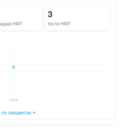
3
ладав НМТ
тести НМТ
г по предметах