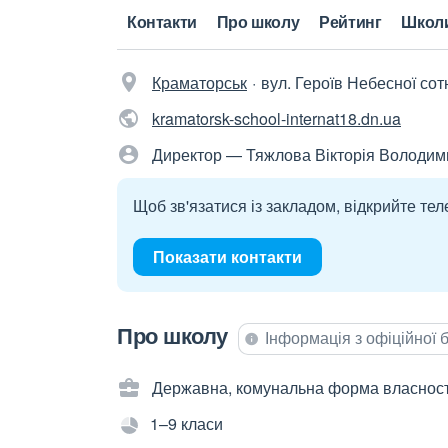
Контакти
Про школу
Рейтинг
Школ
Краматорськ
вул. Героїв Небесної сотн
kramatorsk-school-internat18.dn.ua
Директор — Тяжлова Вікторія Володим
Щоб зв'язатися із закладом, відкрийте тел
Показати контакти
Про школу
Інформація з офіційної
Державна, комунальна форма власност
1–9 класи