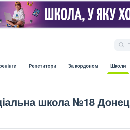
ренінги
Репетитори
За кордоном
Школи
(current)
іальна школа №18 Донець