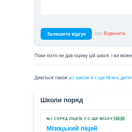
або
Відмінити
Залишити відгук
Поки ніхто не дав оцінку цій школі, і ви мо
Дивіться також
усі школи в с-ще Мізоч
,
дитяч
Школи поряд
№1 СЕРЕД ЛІЦЕЇВ У С-ЩЕ МІЗОЧ
120,55
Мізоцький ліцей