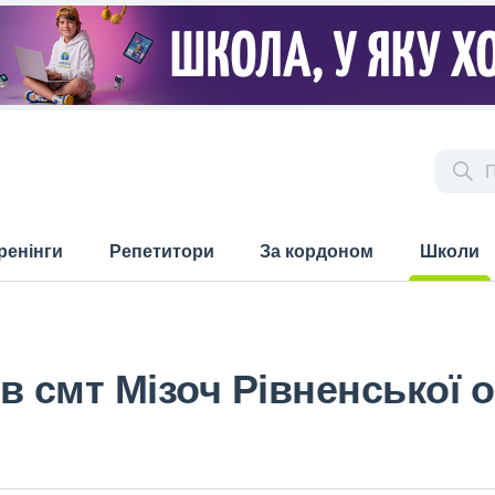
ренінги
Репетитори
За кордоном
Школи
(current)
в смт Мізоч Рівненської 