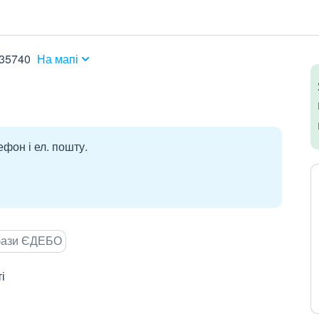
 35740
На мапі
ефон і ел. пошту.
 бази ЄДЕБО
і