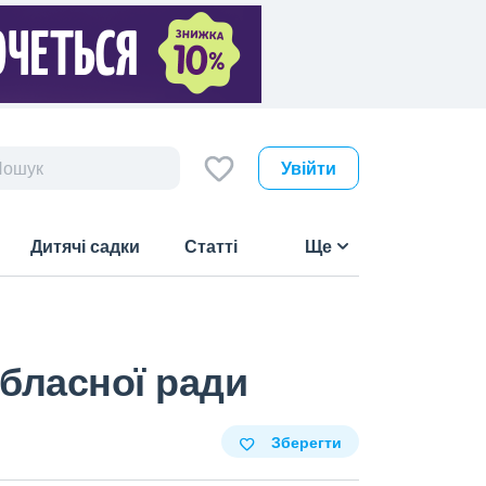
Увійти
Дитячі садки
Статті
Ще
обласної ради
Зберегти