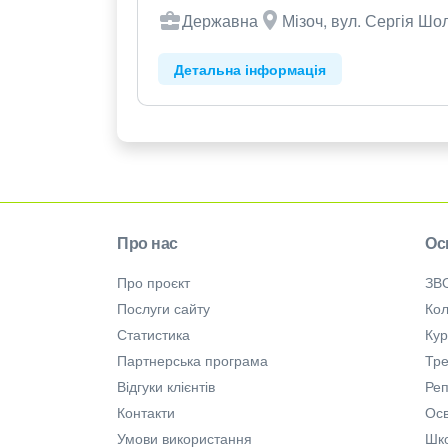
Державна
Мізоч, вул. Сергія Шол
Детальна інформація
Про нас
Ос
Про проєкт
ЗВ
Послуги сайту
Кол
Статистика
Ку
Партнерська програма
Тре
Відгуки клієнтів
Ре
Контакти
Осв
Умови використання
Шк