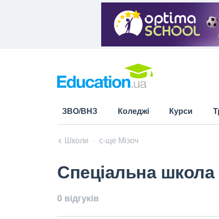
ЗВО/ВНЗ
Коледжі
Курси
Т
Школи
с-ще Мізоч
Спеціальна школа 
0 відгуків