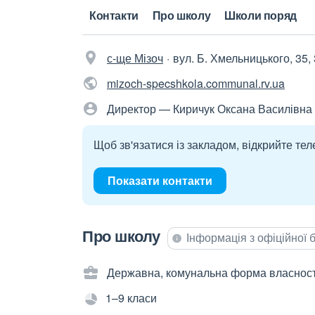
Контакти
Про школу
Школи поряд
с-ще Мізоч
вул. Б. Хмельницького, 35,
mizoch-specshkola.communal.rv.ua
Директор — Киричук Оксана Василівна
Щоб зв'язатися із закладом, відкрийте тел
Показати контакти
Про школу
Інформація з офіційної
Державна, комунальна форма власност
1–9 класи