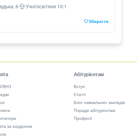
удька, 6
Учні/освітяни 10:1
Зберегти
віта
Абітурієнтам
О/ВНЗ
Вступ
еджі
Статті
рси
Блог навчальних закладів
нінги
Поради абітурієнтам
петитори
Професії
іта за кордоном
оли