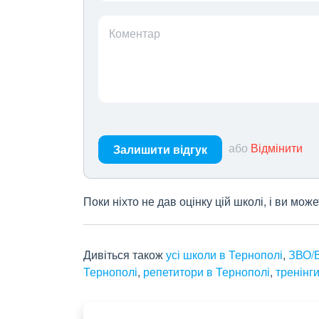
Коментар
або
Відмінити
Залишити відгук
Поки ніхто не дав оцінку цій школі, і ви мо
Дивіться також
усі школи в Тернополі
,
ЗВО/В
Тернополі
,
репетитори в Тернополі
,
тренінг