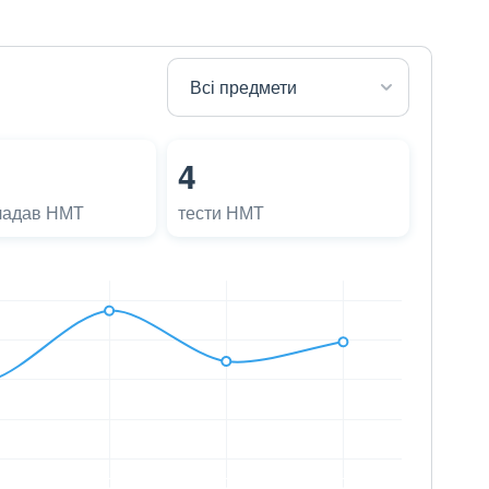
4
ладав НМТ
тести НМТ