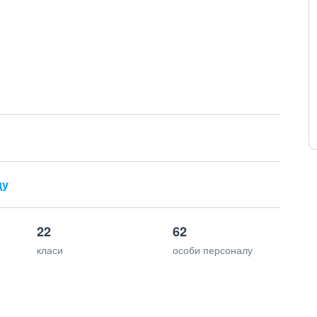
ду
22
62
класи
особи персоналу