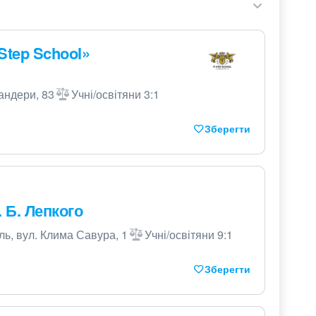
Step School»
Бандери, 83
Учні/освітяни 3:1
Зберегти
 Б. Лепкого
ль, вул. Клима Савура, 1
Учні/освітяни 9:1
Зберегти