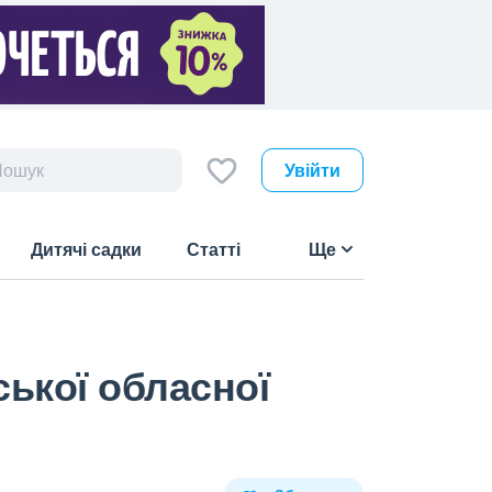
Увійти
Дитячі садки
Статті
Ще
ької обласної