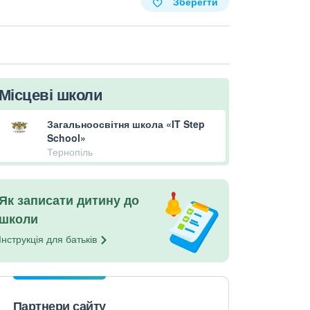
Зберегти
Місцеві школи
Загальноосвітня школа «IT Step
School»
Тернопіль
Як записати дитину до
школи
Інструкція для
батьків
Партнери сайту