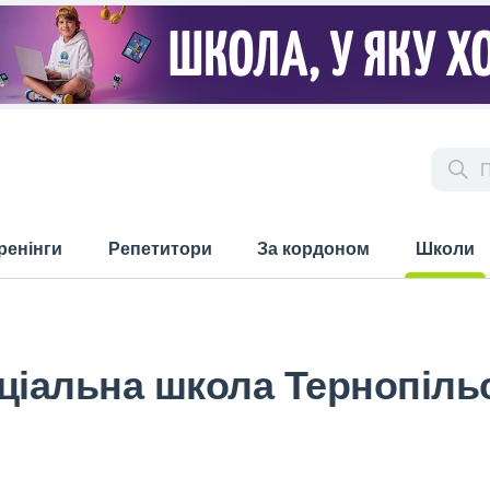
ренінги
Репетитори
За кордоном
Школи
(current)
ціальна школа Тернопільс