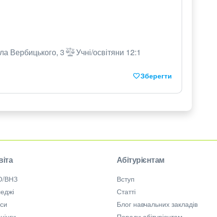
ла Вербицького, 3
Учні/освітяни 12:1
Зберегти
віта
Абітурієнтам
О/ВНЗ
Вступ
еджі
Статті
рси
Блог навчальних закладів
нінги
Поради абітурієнтам