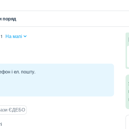
и поряд
11
На мапі
ефон і ел. пошту.
 бази ЄДЕБО
і