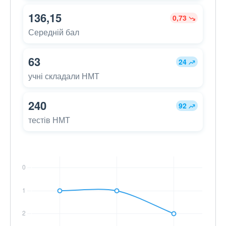
136,15
0,73
Середній бал
63
24
учні складали НМТ
240
92
тестів НМТ