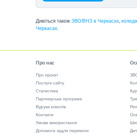
Дивіться також
ЗВО/ВНЗ в Черкасах
,
коледж
Черкасах
.
Про нас
Ос
Про проєкт
ЗВ
Послуги сайту
Кол
Статистика
Ку
Партнерська програма
Тре
Відгуки клієнтів
Ре
Контакти
Осв
Умови використання
Шк
Допомога задля перемоги
Дит