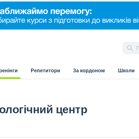
ренінги
Репетитори
За кордоном
Школи
rrent)
ологічний центр