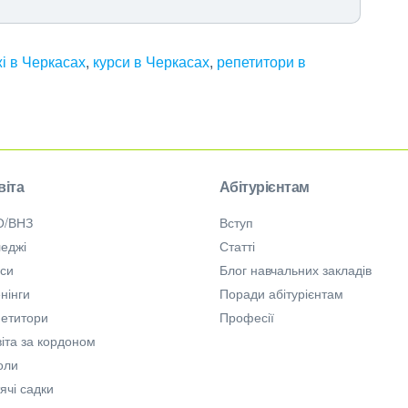
і в Черкасах
,
курси в Черкасах
,
репетитори в
віта
Абітурієнтам
О/ВНЗ
Вступ
еджі
Статті
рси
Блог навчальних закладів
нінги
Поради абітурієнтам
петитори
Професії
іта за кордоном
оли
ячі садки