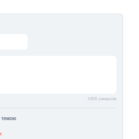
1000
символів
ю темою
и