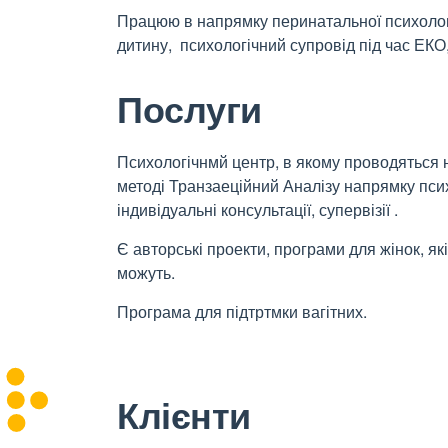
Працюю в напрямку перинатальної психології
дитину, психологічний супровід під час ЕК
Послуги
Психологічнмй центр, в якому проводяться 
методі Транзаеційний Аналізу напрямку псих
індивідуальні консультації, супервізії .
Є авторські проекти, програми для жінок, як
можуть.
Програма для підтртмки вагітних.
Клієнти