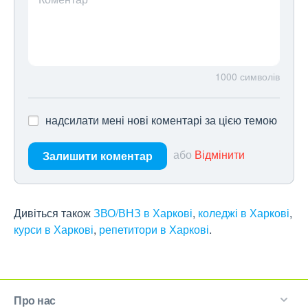
1000
символів
надсилати мені нові коментарі за цією темою
або
Відмінити
Залишити коментар
Дивіться також
ЗВО/ВНЗ в Харкові
,
коледжі в Харкові
,
курси в Харкові
,
репетитори в Харкові
.
Про нас