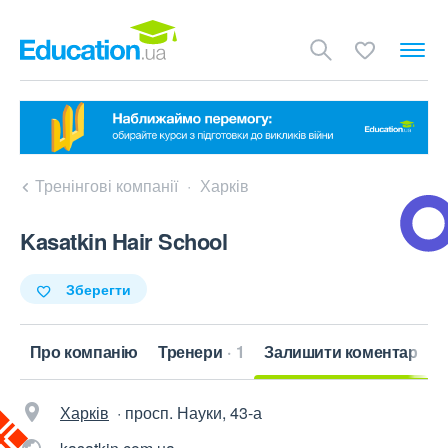
Тренінгові компанії
Харків
Kasatkin Hair School
Зберегти
ти
Про компанію
Тренери
1
Залишити коментар
Харків
·
просп. Науки, 43-а