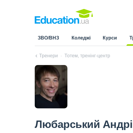
ЗВО/ВНЗ
Коледжі
Курси
Т
(cu
Тренери
Тотем, тренінг-центр
Любарський Андрі