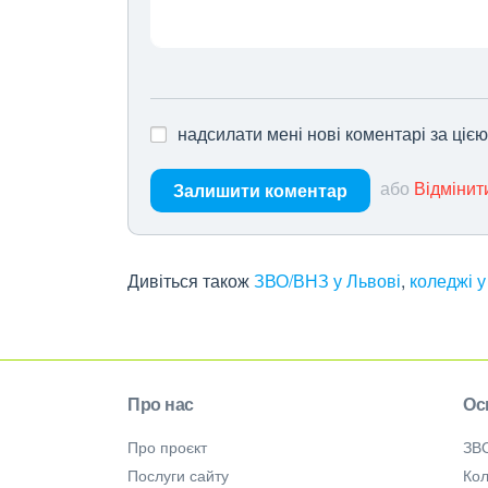
надсилати мені нові коментарі за ціє
або
Відмінит
Залишити коментар
Дивіться також
ЗВО/ВНЗ у Львові
,
коледжі у
Про нас
Ос
Про проєкт
ЗВ
Послуги сайту
Кол