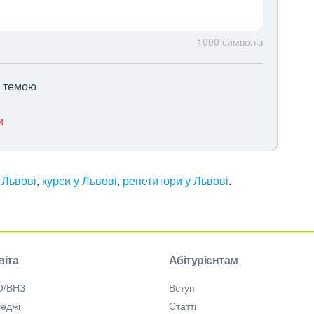
1000
символів
ю темою
и
 Львові
,
курси у Львові
,
репетитори у Львові
.
віта
Абітурієнтам
О/ВНЗ
Вступ
еджі
Статті