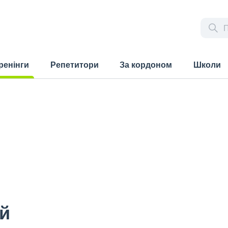
ренінги
Репетитори
За кордоном
Школи
rrent)
й