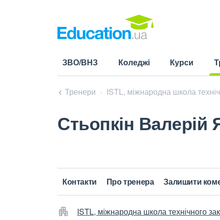
ЗВО/ВНЗ
Коледжі
Курси
Т
(cu
Тренери
ISTL, міжнародна школа техніч
Стьопкін Валерій 
Контакти
Про тренера
Залишити ком
ISTL, міжнародна школа технічного за