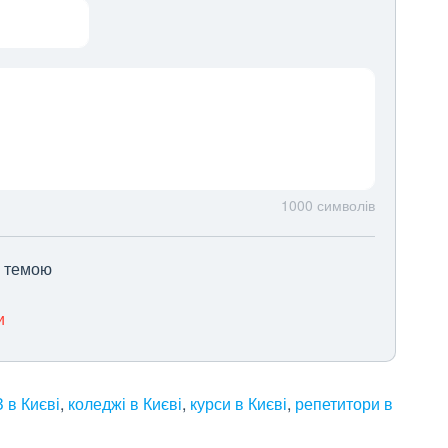
1000
символів
ю темою
и
 в Києві
,
коледжі в Києві
,
курси в Києві
,
репетитори в