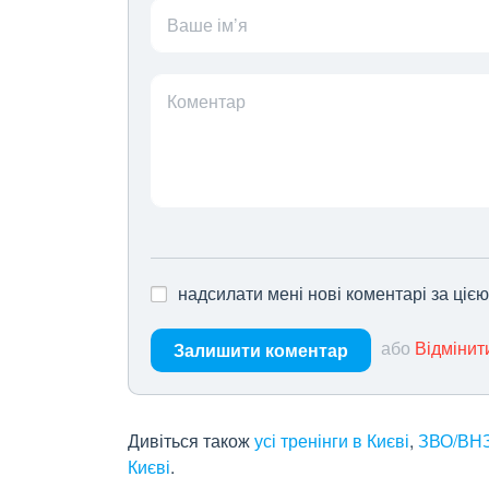
Ваше ім’я
Коментар
надсилати мені нові коментарі за ціє
або
Відмінит
Залишити коментар
Дивіться також
усі тренінги в Києві
,
ЗВО/ВНЗ
Києві
.