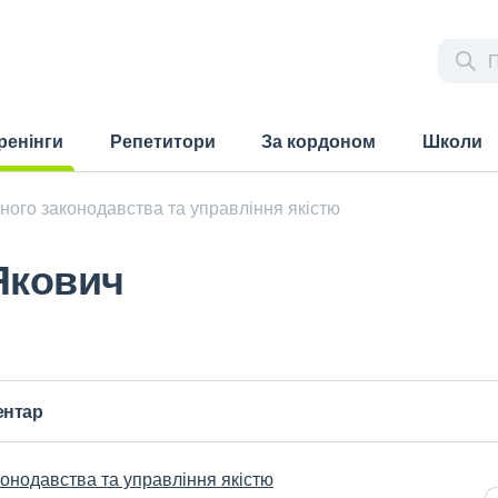
ренінги
Репетитори
За кордоном
Школи
rrent)
ного законодавства та управління якістю
Якович
ентар
конодавства та управління якістю