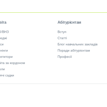
віта
Абітурієнтам
О/ВНЗ
Вступ
еджі
Статті
рси
Блог навчальних закладів
нінги
Поради абітурієнтам
петитори
Професії
іта за кордоном
оли
ячі садки