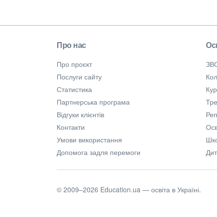
Про нас
Ос
Про проєкт
ЗВ
Послуги сайту
Кол
Статистика
Ку
Партнерська програма
Тре
Відгуки клієнтів
Ре
Контакти
Осв
Умови використання
Шк
Допомога задля перемоги
Дит
© 2009–2026 Education.ua — освіта в Україні.